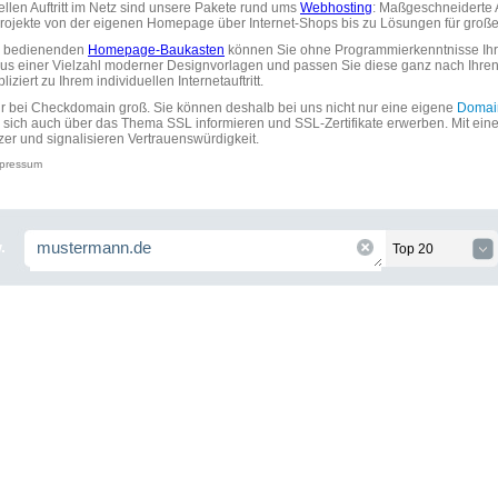
uellen Auftritt im Netz sind unsere Pakete rund ums
Webhosting
: Maßgeschneiderte A
tprojekte von der eigenen Homepage über Internet-Shops bis zu Lösungen für gr
zu bedienenden
Homepage-Baukasten
können Sie ohne Programmierkenntnisse Ihre
aus einer Vielzahl moderner Designvorlagen und passen Sie diese ganz nach Ihre
ziert zu Ihrem individuellen Internetauftritt.
ir bei Checkdomain groß. Sie können deshalb bei uns nicht nur eine eigene
Domai
 sich auch über das Thema SSL informieren und SSL-Zertifikate erwerben. Mit ein
zer und signalisieren Vertrauenswürdigkeit.
pressum
.
Top 20